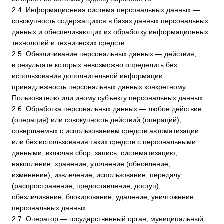
Пользователю или иному субъекту персональных данных.
2.6. Обработка персональных данных — любое действие
(операция) или совокупность действий (операций),
совершаемых с использованием средств автоматизации
или без использования таких средств с персональными
данными, включая сбор, запись, систематизацию,
накопление, хранение, уточнение (обновление,
изменение), извлечение, использование, передачу
(распространение, предоставление, доступ),
обезличивание, блокирование, удаление, уничтожение
персональных данных.
2.7. Оператор — государственный орган, муниципальный
орган, юридическое или физическое лицо, самостоятельно
или совместно с другими лицами организующие и/или
осуществляющие обработку персональных данных, а также
определяющие цели обработки персональных данных,
состав персональных данных, подлежащих обработке,
действия (операции), совершаемые с персональными
данными.
2.8. Персональные данные — любая информация,
относящаяся прямо или косвенно к определенному или
определяемому Пользователю веб-сайта
sapfiroom.ru
.
2.9. Персональные данные, разрешенные субъектом
персональных данных для распространения, —