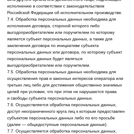
согласие на обработку персональных данных, направив
Оператору уведомление посредством электронной почты
на электронный адрес Оператора
service@datamechanika.ru
с пометкой «Отзыв согласия
на обработку персональных данных».
8.5. Вся информация, которая собирается сторонними
сервисами, в том числе платежными системами,
средствами связи и другими поставщиками услуг, хранится
и обрабатывается указанными лицами (Операторами)
в соответствии с их Пользовательским соглашением
и Политикой конфиденциальности. Субъект персональных
данных и/или с указанными документами. Оператор
не несет ответственность за действия третьих лиц, в том
числе указанных в настоящем пункте поставщиков услуг.
8.6. Установленные субъектом персональных данных
запреты на передачу (кроме предоставления доступа),
а также на обработку или условия обработки (кроме
получения доступа) персональных данных, разрешенных
для распространения, не действуют в случаях обработки
персональных данных в государственных, общественных
и иных публичных интересах, определенных
законодательством РФ.
8.7. Оператор при обработке персональных данных
обеспечивает конфиденциальность персональных данных.
8.8. Оператор осуществляет хранение персональных