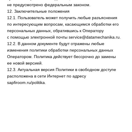
Возникли проблемы? Обратитесь
в нашу тех. поддержку
+7
ОСТАВИТЬ ЗАЯВКУ
Нажимая на кнопку, даю согласие на обработку
персональных
данных
Контакты:
service@datamechanika.ru
Навигация:
Другое:
Технология
Тех. документация
Тарифы
Тех. поддержка
Безопасность
Регламент тех. поддержки