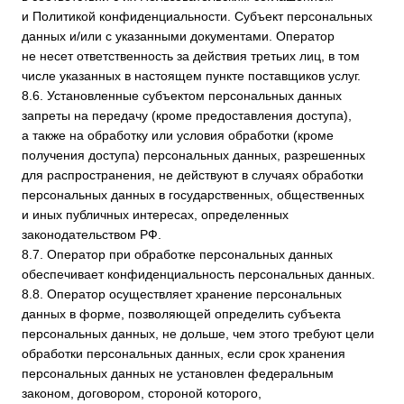
12.1. Пользователь может получить любые разъяснения
по интересующим вопросам, касающимся обработки его
персональных данных, обратившись к Оператору
с помощью электронной почты
service@datamechanika.ru
.
12.2. В данном документе будут отражены любые
изменения политики обработки персональных данных
Оператором. Политика действует бессрочно до замены
ее новой версией.
12.3. Актуальная версия Политики в свободном доступе
расположена в сети Интернет по адресу
sapfiroom.ru/politika
.