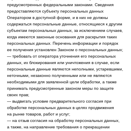
о себе, либо сведения о другом субъекте персональных
данных без согласия последнего, несут ответственность
в соответствии с законодательством РФ.
5. Принципы обработки персональных данных
5.1. Обработка персональных данных осуществляется
на законной и справедливой основе.
5.2. Обработка персональных данных ограничивается
достижением конкретных, заранее определенных
и законных целей. Не допускается обработка персональных
данных, несовместимая с целями сбора персональных
данных.
5.3. Не допускается объединение баз данных, содержащих
персональные данные, обработка которых осуществляется
в целях, несовместимых между собой.
5.4. Обработке подлежат только персональные данные,
которые отвечают целям их обработки.
5.5. Содержание и объем обрабатываемых персональных
данных соответствуют заявленным целям обработки.
Не допускается избыточность обрабатываемых
персональных данных по отношению к заявленным целям
их обработки.
5.6. При обработке персональных данных обеспечивается
точность персональных данных, их достаточность,
а в необходимых случаях и актуальность по отношению