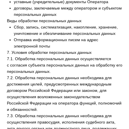
необходимых для выполнения в полном объеме
требований действующего законодательства в области
защиты персональных данных.
8.1. Оператор обеспечивает сохранность персональных
данных и принимает все возможные меры, исключающие
доступ к персональным данным неуполномоченных лиц.
8.2. Персональные данные Пользователя никогда, ни при
каких условиях не будут переданы третьим лицам,
за исключением случаев, связанных с исполнением
действующего законодательства либо в случае, если
субъектом персональных данных дано согласие Оператору
на передачу данных третьему лицу для исполнения
обязательств по гражданско-правовому договору.
8.3. В случае выявления неточностей в персональных
данных, Пользователь может актуализировать
их самостоятельно, путем направления Оператору
уведомление на адрес электронной почты Оператора
service@datamechanika.ru
с пометкой «Актуализация
персональных данных».
8.4. Срок обработки персональных данных определяется
достижением целей, для которых были собраны
персональные данные, если иной срок не предусмотрен
договором или действующим законодательством.
Пользователь может в любой момент отозвать свое