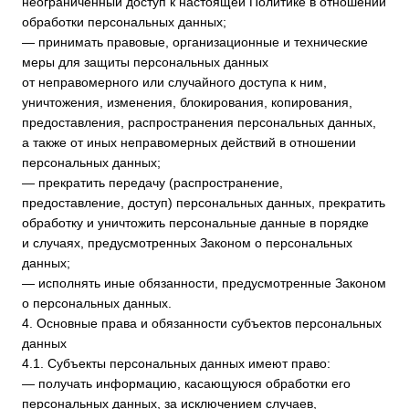
ее получения установлен Законом о персональных данных;
— требовать от оператора уточнения его персональных
данных, их блокирования или уничтожения в случае, если
персональные данные являются неполными, устаревшими,
неточными, незаконно полученными или не являются
необходимыми для заявленной цели обработки, а также
принимать предусмотренные законом меры по защите
своих прав;
— выдвигать условие предварительного согласия при
обработке персональных данных в целях продвижения
на рынке товаров, работ и услуг;
— на отзыв согласия на обработку персональных данных,
а также, на направление требования о прекращении
обработки персональных данных;
— обжаловать в уполномоченный орган по защите прав
субъектов персональных данных или в судебном порядке
неправомерные действия или бездействие Оператора при
обработке его персональных данных;
— на осуществление иных прав, предусмотренных
законодательством РФ.
4.2. Субъекты персональных данных обязаны:
— предоставлять Оператору достоверные данные о себе;
— сообщать Оператору об уточнении (обновлении,
изменении) своих персональных данных.
4.3. Лица, передавшие Оператору недостоверные сведения