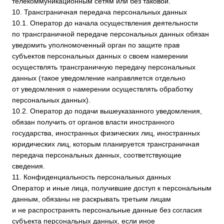
Если у вас остались вопросы,
свяжитесь с нами:
+7 (495) 134-55-85
service@datamechanika.ru
2024 ССК «САПФИР».
Все права защищены.