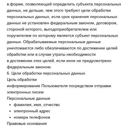
исполнения договора, стороной которого либо
выгодоприобретателем или поручителем по которому
является субъект персональных данных, а также для
заключения договора по инициативе субъекта
персональных данных или договора, по которому субъект
персональных данных будет являться
выгодоприобретателем или поручителем.
7.5. Обработка персональных данных необходима для
осуществления прав и законных интересов оператора или
третьих лиц либо для достижения общественно значимых
целей при условии, что при этом не нарушаются права
и свободы субъекта персональных данных.
7.6. Осуществляется обработка персональных данных,
доступ неограниченного круга лиц к которым предоставлен
субъектом персональных данных либо по его просьбе
(далее — общедоступные персональные данные).
7.7. Осуществляется обработка персональных данных,
подлежащих опубликованию или обязательному раскрытию
в соответствии с федеральным законом.
8. Порядок сбора, хранения, передачи и других видов
обработки персональных данных
Безопасность персональных данных, которые
обрабатываются Оператором, обеспечивается путем
реализации правовых, организационных и технических мер,