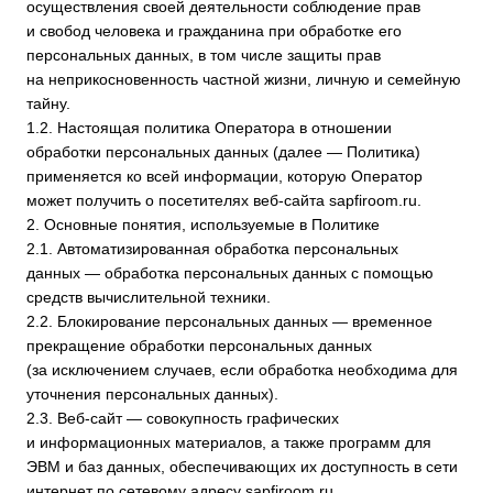
тайну.
1.2. Настоящая политика Оператора в отношении
обработки персональных данных (далее — Политика)
применяется ко всей информации, которую Оператор
может получить о посетителях веб-сайта
sapfiroom.ru
.
2. Основные понятия, используемые в Политике
2.1. Автоматизированная обработка персональных
данных — обработка персональных данных с помощью
средств вычислительной техники.
2.2. Блокирование персональных данных — временное
прекращение обработки персональных данных
(за исключением случаев, если обработка необходима для
уточнения персональных данных).
2.3. Веб-сайт — совокупность графических
и информационных материалов, а также программ для
ЭВМ и баз данных, обеспечивающих их доступность в сети
интернет по сетевому адресу
sapfiroom.ru
.
2.4. Информационная система персональных данных —
совокупность содержащихся в базах данных персональных
данных и обеспечивающих их обработку информационных
технологий и технических средств.
2.5. Обезличивание персональных данных — действия,
в результате которых невозможно определить без
использования дополнительной информации
принадлежность персональных данных конкретному