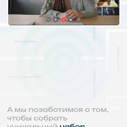
Рабочая среда
Бизнес-проц
корпоративная соц. сеть
администрирование
база знаний
календарь
планировщик задач
дизайнер бизнес-проце
корпоративная телефония
оповещения задач
дизайнер орг.структуры
хранение данных
личный кабинет
управление персонало