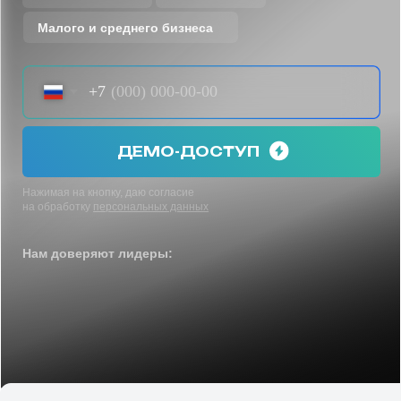
+7
ДЕМО-ДОСТУП
Нажимая на кнопку, даю согласие
на обработку
персональных данных
Нам доверяют лидеры:
Всё что нужно для
принятия грамотных
решений
— на одной
платформе