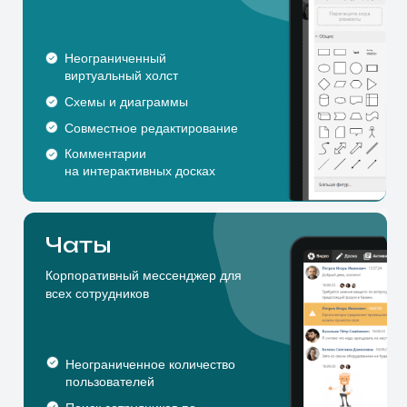
Неограниченное количество
пользователей
Поиск сотрудников по
должностям
Общие чаты по отделам
Передача файлов
Работайте
продуктивно.
Как будто
вы в одном офисе.
Совместная встреча
4 участника