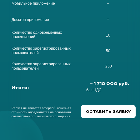
сервиса вы получите:
Консультацию какой тариф вам необходим
Расскажем про безопасность и интеграции
Составим четкое ТЗ и сформируем
стоимость
Тестовую версию продукта именно под вашу
организацию сроком на 1 месяц
Покажем как кастомизировать личный
кабинет
Встретимся в онлайн-комнате SAPFIROOM,
расскажем про этапы внедрения и отраслевые
решения именно под ваши задачи
ОСТАВИТЬ ЗАЯВКУ