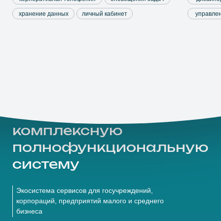
Файловое хранилище
Редактор диаграмм
Интеграционное API
Расширенная гарантия по подписке
Корпоративный мессенджер
Совместная работа с документами
Планировщик видеоконференций
Формат предоставления услуг SaaS/PaaS
Шифрование SSL/TLS
Демонстрация экрана (рабочего стола)
Интерактивная доска
Опросы и голосования
Работа в закрытой сети