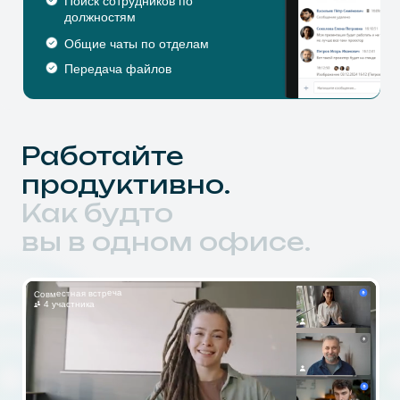
Мария
Михаи
Сергей
А мы позаботимся о том,
чтобы собрать
уникальный
набор
возможностей
под ваши задачи: