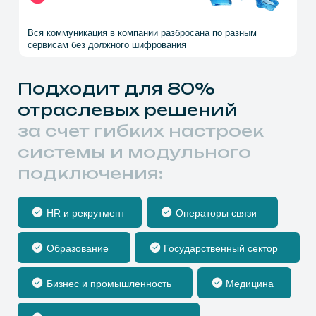
Хранилище учетных
данных
Оставьте заявку, чтобы
получить демо-доступ
без ограничений на 1
месяц
Встретимся в онлайн-комнате SAPFIROOM, расскажем
про этапы внедрения и отраслевые решения именно
под ваши задачи
+7
ПОЛУЧИТЬ