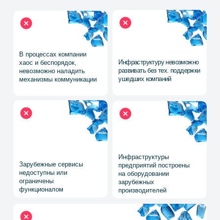
включая аудио и видео,
на основании паролей
с использованием стандарта
с выдачей̆ сессионных
симметричного шифрования
ключей для доступа
к отдельным сервисам
Системы «Сапфир».
Все сохраняемые данные
Аутентификация
пользователей закрываются
пользователей и обмен
с использованием
ключами производится
шифрования AES
с использованием протокола
TLS 1.3.
А также:
Сервис единого
Реляционная база
доступа
данных
Файловое
Объектная база
хранилище
данных