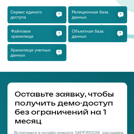
Сергей Размахаев
Генеральный директор ДатаМеханика
Кто мы?
Мы, специалисты компании Датамеханика,
разработали продукт с простыми и понятными
функциями, основываясь на опыте взаимодействия с
партнерами, учитывая современные тенденции рынка
и технологические достижения отрасли
Российская компания Датамеханика интегратор и
разработчик комплексных программных решений в
области телекоммуникаций.
Команда компании активно реализовывала проекты
на базе решений Unify ( Siemens Enterprise
Communication) и Mitel (ранее Ericsson), ведущих
мировых компаний в области программного