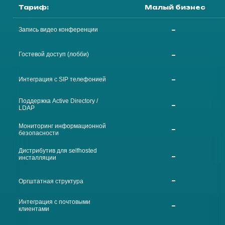
Оставьте заявку
и мы покажем как
SAPFIROOM может
бесшовно
интегрироваться
в бизнес-процессы
вашей организации
+7
ОСТАВИТЬ ЗАЯВКУ
Нажимая на кнопку, даю согласие на обработку
персональных данных
На персональной
демонстрации нашего