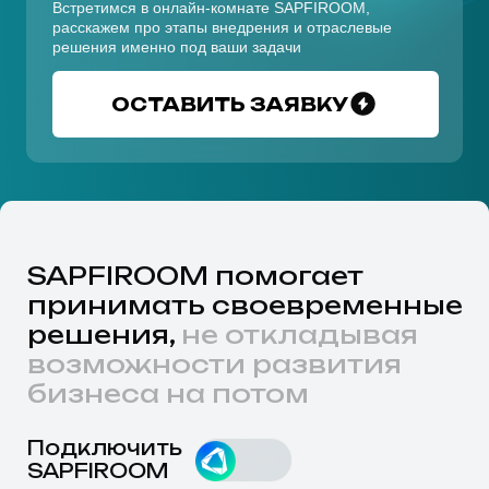
Банки и финансовый сектор
Безопасность
Используем современные
стандарты шифрования
для максимальной
безопасности
коммуникаций
Система «Сапфир»
Аутентификация
обеспечивает шифрование
и авторизация
всех передаваемых данных,
пользователей выполняется