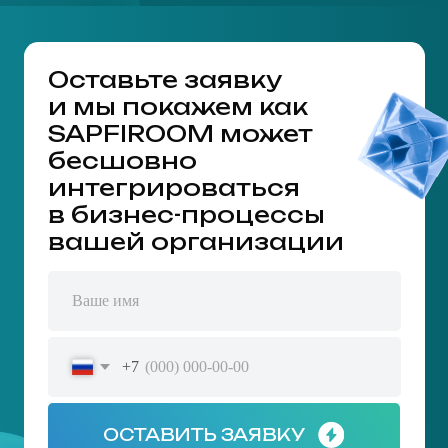
SAPFIROOM помогает
принимать своевременные
решения,
не откладывая
возможности развития
бизнеса на потом
Подключить
SAPFIROOM
В процессах компании
Инфраструктуру невозможно
хаос и беспорядок,
развивать без тех. поддержки
невозможно наладить
ушедших компаний
механизмы коммуникации
Инфраструктуры