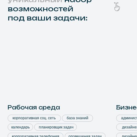
Мы предлагаем
комплексную
полнофункциональную
систему
Экосистема сервисов для госучреждений,
корпораций, предприятий малого и среднего
бизнеса
Паспорт сервиса
В каждый тариф по умолчанию
входят все базовые функции:
Гарантия 1 год
Видеоконференции и видеозвонки