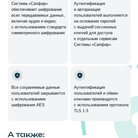
О разработчике
SAPFIROOM — современный
продукт для современных
людей и компаний
Основатель