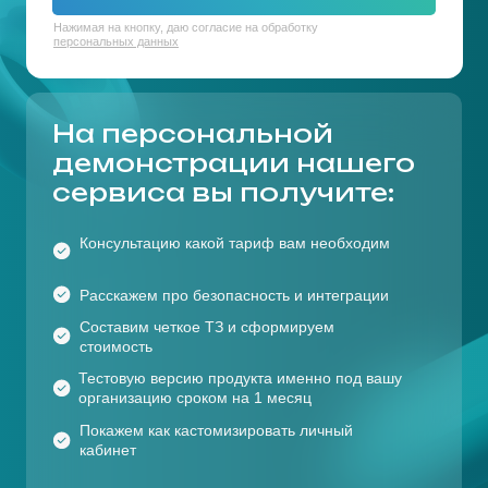
Зарубежные сервисы
предприятий построены
недоступны или
на оборудовании
ограничены
зарубежных
функционалом
производителей
Вся коммуникация в компании разбросана по разным
сервисам без должного шифрования
Подходит для 80%
отраслевых решений
за счет гибких настроек
системы и модульного
подключения:
HR и рекрутмент
Операторы связи
Образование
Государственный сектор
Бизнес и промышленность
Медицина